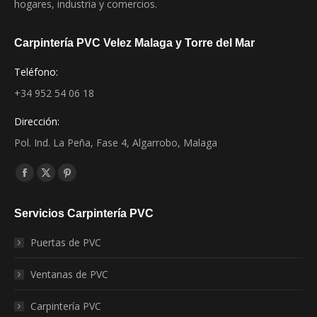
hogares, industria y comercios.
Carpintería PVC Velez Malaga y Torre del Mar
Teléfono:
+34 952 54 06 18
Dirección:
Pol. Ind. La Peña, Fase 4, Algarrobo, Malaga
Encuéntranos en:
Facebook
X
Pinterest
page
page
page
Servicios Carpintería PVC
opens
opens
opens
in
in
in
Puertas de PVC
new
new
new
window
window
window
Ventanas de PVC
Carpintería PVC